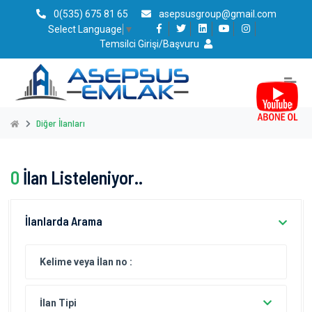
0(535) 675 81 65
asepsusgroup@gmail.com
Select Language
▼
Temsilci Girişi/Başvuru
Diğer İlanları
0
İlan Listeleniyor..
İlanlarda Arama
İlan Tipi