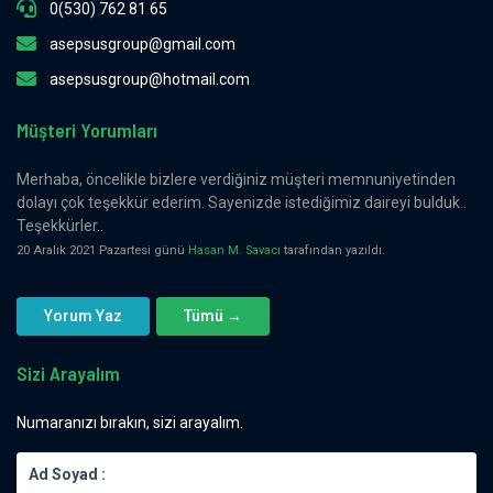
0(530) 762 81 65
asepsusgroup@gmail.com
asepsusgroup@hotmail.com
Müşteri Yorumları
Merhaba, öncelikle bizlere verdiğiniz müşteri memnuniyetinden
dolayı çok teşekkür ederim. Sayenizde istediğimiz daireyi bulduk..
Teşekkürler..
20 Aralık 2021 Pazartesi günü
Hasan M. Savacı
tarafından yazıldı.
Yorum Yaz
Tümü →
Sizi Arayalım
Numaranızı bırakın, sizi arayalım.