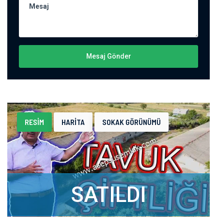
Mesaj Gönder
RESIM
HARITA
SOKAK GÖRÜNÜMÜ
SATILDI