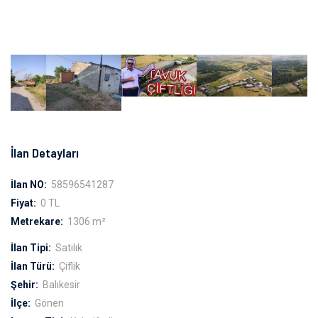
İlan Detayları
İlan NO:
58596541287
Fiyat:
0 TL
Metrekare:
1306 m²
İlan Tipi:
Satılık
İlan Türü:
Çiflik
Şehir:
Balıkesir
İlçe:
Gönen