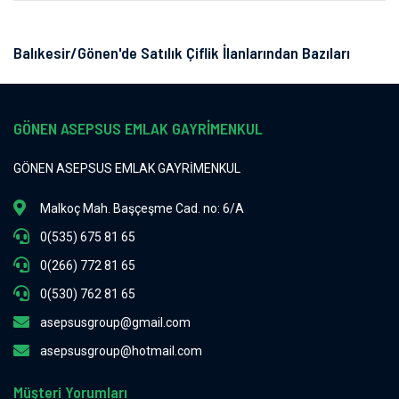
Balıkesir/Gönen'de Satılık Çiflik İlanlarından Bazıları
GÖNEN ASEPSUS EMLAK GAYRİMENKUL
GÖNEN ASEPSUS EMLAK GAYRİMENKUL
Malkoç Mah. Başçeşme Cad. no: 6/A
0(535) 675 81 65
0(266) 772 81 65
0(530) 762 81 65
asepsusgroup@gmail.com
asepsusgroup@hotmail.com
Müşteri Yorumları