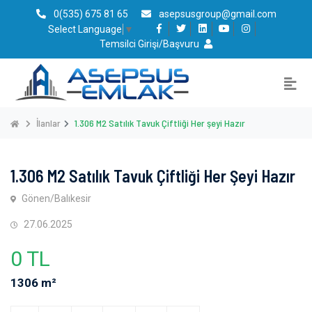
0(535) 675 81 65
asepsusgroup@gmail.com
Select Language
▼
Temsilci Girişi/Başvuru
İlanlar
1.306 M2 Satılık Tavuk Çiftliği Her şeyi Hazır
1.306 M2 Satılık Tavuk Çiftliği Her Şeyi Hazır
Gönen/Balıkesir
27.06.2025
0 TL
1306 m²